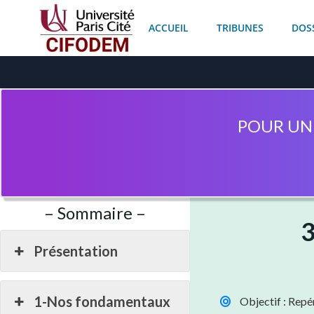
Aller
au
ACCUEIL
TRIBUNES
DOS
contenu
POUR UN
– Sommaire –
3
Présentation
1-Nos fondamentaux
Objectif : Repé