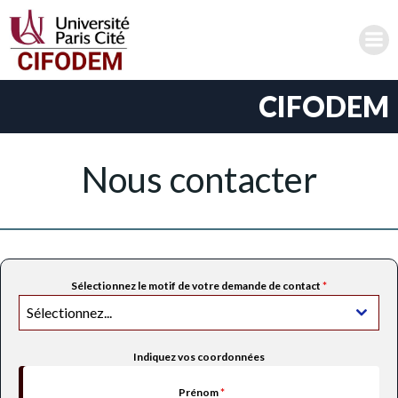
Aller
au
contenu
CIFODEM
Nous contacter
Sélectionnez le motif de votre demande de contact
*
Sélectionnez...
Indiquez vos coordonnées
Prénom
*