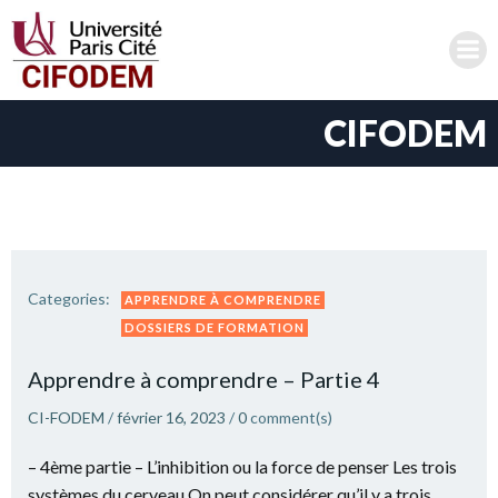
Aller
au
contenu
CIFODEM
Categories:
APPRENDRE À COMPRENDRE
DOSSIERS DE FORMATION
Apprendre à comprendre – Partie 4
CI-FODEM
/
février 16, 2023
/
0
comment(s)
– 4ème partie – L’inhibition ou la force de penser Les trois
systèmes du cerveau On peut considérer qu’il y a trois