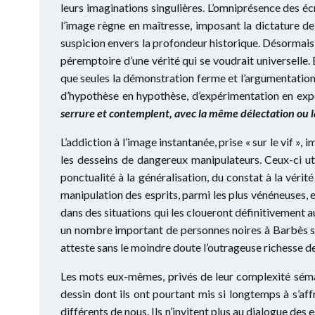
leurs imaginations singulières. L’omniprésence des éc
l’image règne en maîtresse, imposant la dictature de 
suspicion envers la profondeur historique. Désormais
péremptoire d’une vérité qui se voudrait universelle. E
que seules la démonstration ferme et l’argumentation
d’hypothèse en hypothèse, d’expérimentation en expér
serrure et contemplent, avec la même délectation ou la
L’addiction à l’image instantanée, prise « sur le vif 
les desseins de dangereux manipulateurs. Ceux-ci ut
ponctualité à la généralisation, du constat à la vérit
manipulation des esprits, parmi les plus vénéneuses, e
dans des situations qui les cloueront définitivement au
un nombre important de personnes noires à Barbès su
atteste sans le moindre doute l’outrageuse richesse d
Les mots eux-mêmes, privés de leur complexité séman
dessin dont ils ont pourtant mis si longtemps à s’aff
différents de nous. Ils n’invitent plus au dialogue des e