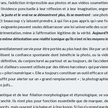
rans, l’addiction irrépressible aux photos et aux vidéos soumetten
l’évidence ponctuelle à leur réflexion et à leur imagination, eng
,
le juste et le vrai ne se démontrent plus, ils se montrent
: une phot
t beaucoup s’y laissent prendre, à qui l’on a pas appris qu’« une foi
 exigeante peuvent seules débarrasser une loi universelle des sco
imentation, mène à l’affirmation légitime de la vérité.
Aujourd’h
 même détestation une réalité iconique qu’ils n’ont ni les moyens i
», immédiatement servie pour être portée au plus haut des
like
par un
ilisent la confiance spontanée dont bénéficie la photo, ou la vid
é définitive, du conjoncturel au partout et au toujours, de l’accid
st d’ailleurs souvent utilisée par des élèves harceleurs qui parvien
 « pilori numérique ». Elle a toujours constituer un outil efficace 
ffit pour alerter sur un « grand remplacement » ; la photographi
es juifs…
tique et de leur filiation morphologique et étymologique, se sont
ranchir. Ils n’ont plus pour fonction essentielle que de marquer, 
sprits, mais ouvrent à la haine et à l’exclusion. Si l’on n’y prend gar