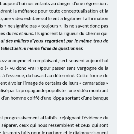
t aujourd’hui nos enfants au danger d’une régression :
endrant la méfiance pour toute conceptualisation et la
o, une vidéo exhibée suffisent à légitimer l’affirmation
s » ne signifie pas « toujours ». Ils ne savent donc pas
ries du
hic
et nunc
. Ils ignorent la rigueur du chemin qui,
ui des milliers d’yeux regardent par le même trou de
ntellectuels ni même l’idée de questionner.
buzz
anonyme et complaisant, sert souvent aujourd’hui
éo (« vu donc vrai »)pour passer sans vergogne de la
ent à l’essence, du hasard au déterminé. Cette forme de
nent à voler l’image de certains de leurs « camarades »
utilisé par la propagande populiste : une vidéo montrant
e d’un homme coiffé d’une kippa sortant d’une banque
 progressivement affaiblis, rejoignant l’évidence du
de séparer, ceux qui nous ressemblent et ceux qui sont
de, les mots faits pour le partage et le dialogue risquent