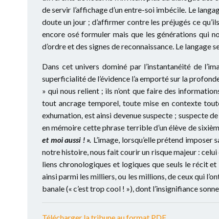
de servir l’affichage d’un entre-soi imbécile. Le langa
doute un jour ; d’affirmer contre les préjugés ce qu’i
encore osé formuler mais que les générations qui no
d’ordre et des signes de reconnaissance. Le langage se
Dans cet univers dominé par l’instantanéité de l’ima
superficialité de l’évidence l’a emporté sur la profonde
» qui nous relient ; ils n’ont que faire des informati
tout ancrage temporel, toute mise en contexte toute
exhumation, est ainsi devenue suspecte ; suspecte de 
en mémoire cette phrase terrible d’un élève de sixième
et moi aussi ! ».
L’image, lorsqu’elle prétend imposer sa
notre histoire, nous fait courir un risque majeur : celui
liens chronologiques et logiques que seuls le récit et
ainsi parmi les milliers, ou les millions, de ceux qui 
banale (« c’est trop cool ! »), dont l’insignifiance sonne
Télécharger la tribune au format PDF