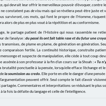
ge, qui devrait leur offrir le merveilleux pouvoir d’évoquer, contre 
ls ne constatent pas
de visu
mais qui se révélera peut-être juste et v
us survivront, ces mots, qui font le propre de l’Homme, risquent 
ra alors de plus en plus voué à la répétition et au conformisme.
ge, le partage patient de l’Histoire qui nous rassemble ne retien
ur de l’analyse :
du passé ils ont fait table rase et du futur une croy
ons transmises, de plume en plume, de génération en génération. Se
 comparaison fertile. La continuité historique, construite patie
mensonge et suspecte de manipulation, elle cède à tout coup devan
 assénée à son professeur à la fin d’un cours sur la Shoah :
« Tu n’
 brutalité ponctuelle à la pensée, lorsqu‘elle efface l’échange et l
 de
la soumission au credo
.
Elle porte en elle le danger d’une pensée
 l’argumentation peuvent offrir. Seul compte le fait d’avoir visionn
l’ont partagée. Commentaires et interprétations se réduisant le plus 
 à la fois la défaite du langage et celle de l’intelligence.