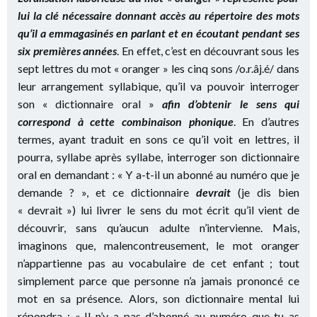
lui la
clé nécessaire donnant accès au répertoire des mots
qu’il a emmagasinés en parlant et en écoutant pendant ses
six premières années
. En effet, c’est en découvrant sous les
sept lettres du mot « oranger » les cinq sons /o.r.âj.é/ dans
leur arrangement syllabique, qu’il va pouvoir interroger
son « dictionnaire oral »
afin d’obtenir le sens qui
correspond à cette combinaison phonique
. En d’autres
termes, ayant traduit en sons ce qu’il voit en lettres, il
pourra, syllabe après syllabe, interroger son dictionnaire
oral en demandant : « Y a-t-il un abonné au numéro que je
demande ? », et ce dictionnaire
devrait
(je dis bien
« devrait ») lui livrer le sens du mot écrit qu’il vient de
découvrir, sans qu’aucun adulte n’intervienne. Mais,
imaginons que, malencontreusement, le mot oranger
n’appartienne pas au vocabulaire de cet enfant ; tout
simplement parce que personne n’a jamais prononcé ce
mot en sa présence. Alors, son dictionnaire mental lui
répondra : « Il n’y a pas d’abonné au numéro que tu as