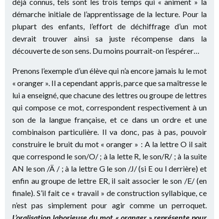
déjà connus, tels sont les trois temps qui « animent » la
démarche initiale de l’apprentissage de la lecture. Pour la
plupart des enfants, l’effort de déchiffrage d’un mot
devrait trouver ainsi sa juste récompense dans la
découverte de son sens. Du moins pourrait-on l’espérer…
Prenons l’exemple d’un élève qui n’a encore jamais lu le mot
« oranger ». Il a cependant appris, parce que sa maîtresse le
lui a enseigné, que chacune des lettres ou groupe de lettres
qui compose ce mot, correspondent respectivement à un
son de la langue française, et ce dans un ordre et une
combinaison particulière. Il va donc, pas à pas, pouvoir
construire le bruit du mot « oranger » : A la lettre O il sait
que correspond le son/O/ ; à la lette R, le son/R/ ; à la suite
AN le son /Ä / ; à la lettre G le son /J/ (si E ou I derrière) et
enfin au groupe de lettre ER, il sait associer le son /E/ (en
finale). S’il fait ce « travail » de construction syllabique, ce
n’est pas simplement pour agir comme un perroquet.
L’oralisation laborieuse du mot « oranger » représente pour