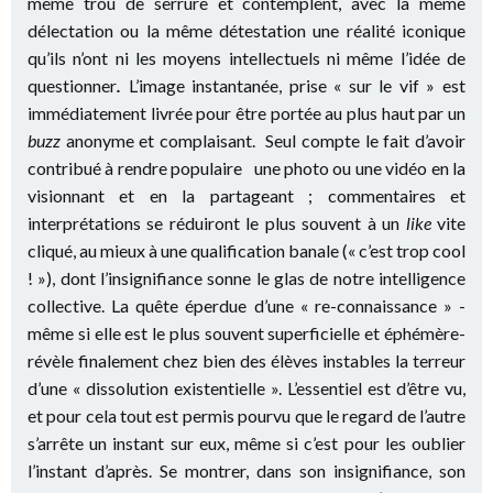
même trou de serrure et contemplent, avec la même
délectation ou la même détestation une réalité iconique
qu’ils n’ont ni les moyens intellectuels ni même l’idée de
questionner
.
L’image instantanée, prise « sur le vif » est
immédiatement livrée pour être portée au plus haut par un
buzz
anonyme et complaisant. Seul compte le fait d’avoir
contribué à rendre populaire une photo ou une vidéo en la
visionnant et en la partageant ; commentaires et
interprétations se réduiront le plus souvent à un
like
vite
cliqué, au mieux à une qualification
banale (« c’est trop cool
! »), dont l’insignifiance sonne le glas de notre intelligence
collective. La quête éperdue d’une « re-connaissance » -
même si elle est le plus souvent superficielle et éphémère-
révèle finalement chez bien des élèves instables la terreur
d’une « dissolution existentielle ». L’essentiel est d’être vu,
et pour cela tout est permis pourvu que le regard de l’autre
s’arrête un instant sur eux, même si c’est pour les oublier
l’instant d’après. Se montrer, dans son insignifiance, son