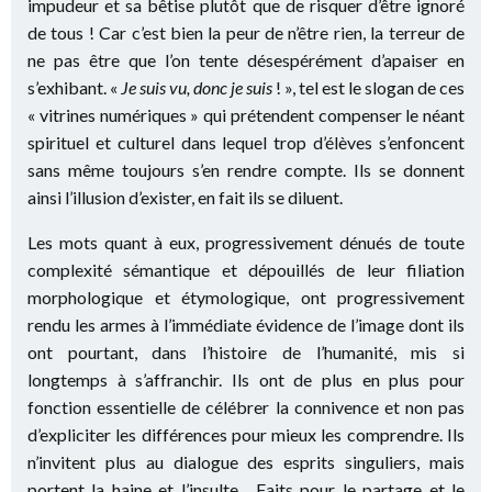
impudeur et sa bêtise plutôt que de risquer d’être ignoré
de tous ! Car c’est bien la peur de n’être rien, la terreur de
ne pas être que l’on tente désespérément d’apaiser en
s’exhibant. «
Je suis vu, donc je suis
! », tel est le slogan de ces
« vitrines numériques » qui prétendent compenser le néant
spirituel et culturel dans lequel trop d’élèves s’enfoncent
sans même toujours s’en rendre compte. Ils se donnent
ainsi l’illusion d’exister, en fait ils se diluent.
Les mots quant à eux, progressivement dénués de toute
complexité sémantique et dépouillés de leur filiation
morphologique et étymologique, ont progressivement
rendu les armes à l’immédiate évidence de l’image dont ils
ont pourtant, dans l’histoire de l’humanité, mis si
longtemps à s’affranchir. Ils ont de plus en plus pour
fonction essentielle de célébrer la connivence et non pas
d’expliciter les différences pour mieux les comprendre. Ils
n’invitent plus au dialogue des esprits singuliers, mais
portent la haine et l’insulte. Faits pour le partage et le