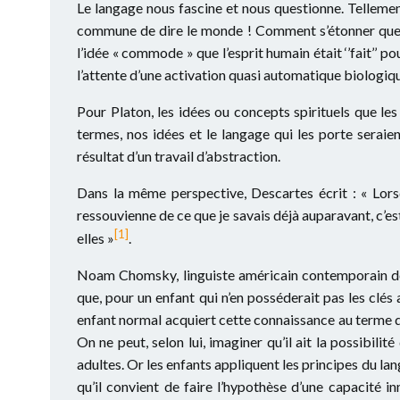
Le langage nous fascine et nous questionne. Telleme
commune de dire le monde ! Comment s’étonner que, d
l’idée « commode » que l’esprit humain était ‘’fait’’ 
l’attente d’une activation quasi automatique biologiqu
Pour Platon, les idées ou concepts spirituels que le
termes, nos idées et le langage qui les porte seraien
résultat d’un travail d’abstraction.
Dans la même perspective, Descartes écrit : « Lors
ressouvienne de ce que je savais déjà auparavant, c’es
[1]
elles »
.
Noam Chomsky, linguiste américain contemporain de 
que, pour un enfant qui n’en posséderait pas les clés a
enfant normal acquiert cette connaissance au terme d
On ne peut, selon lui, imaginer qu’il ait la possibili
adultes. Or les enfants appliquent les principes du l
qu’il convient de faire l’hypothèse d’une capacité 