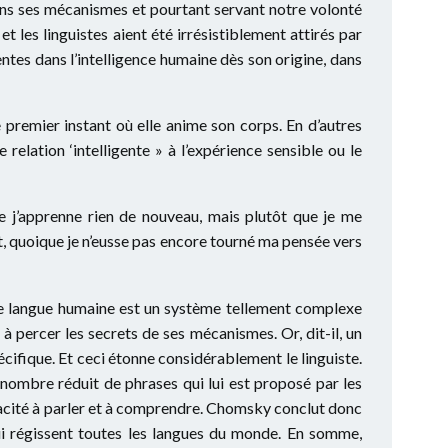
ans ses mécanismes et pourtant servant notre volonté
es linguistes aient été irrésistiblement attirés par
entes dans l’intelligence humaine dès son origine, dans
 premier instant où elle anime son corps. En d’autres
relation ‘intelligente » à l’expérience sensible ou le
e j’apprenne rien de nouveau, mais plutôt que je me
it, quoique je n’eusse pas encore tourné ma pensée vers
ne langue humaine est un système tellement complexe
r à percer les secrets de ses mécanismes. Or, dit-il, un
ifique. Et ceci étonne considérablement le linguiste.
du nombre réduit de phrases qui lui est proposé par les
apacité à parler et à comprendre. Chomsky conclut donc
qui régissent toutes les langues du monde. En somme,