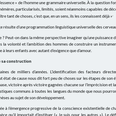
« l’essence » de l’homme une grammaire universelle. À la question f
phémères, particularisés, limités, soient néanmoins capables de déc
.
e tant de choses, c’est que, en un sens, ils les connaissent déjà »
ge résulte d’une programmation linguistique universelle des cervea
èce ? Peut-on dans la même perspective imaginer qu’une puissance 
ois la volonté et l’ambition des hommes de construire un instrumen
ge à leurs enfants avec autant d’exigence que d’amour.
 sa construction
nes de milliers d’années. L’identification des facteurs direc
ut état de cause nous dit fort peu de choses sur les étapes de son é
ase, victoire après victoire gagnées chacune sur l’imprécision et la
uistiques communs à toutes les langues du monde que nous pourron
hèses au sujet de son développement.
e à l’émergence progressive de la conscience existentielle de cha
ce qu’il importait d’instituer (« Je suis pour les autres »). Le d