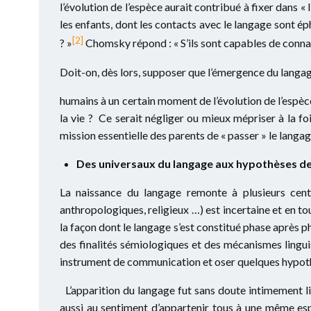
l’évolution de l’espèce aurait contribué à fixer dans 
les enfants, dont les contacts avec le langage sont é
[2]
? »
Chomsky répond : « S’ils sont capables de connaîtr
Doit-on, dès lors, supposer que l’émergence du langa
humains à un certain moment de l’évolution de l’esp
la vie ? Ce serait négliger ou mieux mépriser à la f
mission essentielle des parents de « passer » le langa
Des universaux du langage aux hypothèses de
La naissance du langage remonte à plusieurs centai
anthropologiques, religieux …) est incertaine et en to
la façon dont le langage s’est constitué phase après ph
des finalités sémiologiques et des mécanismes ling
instrument de communication et oser quelques hypot
L’apparition du langage fut sans doute intimement lié
aussi au sentiment d’appartenir tous à une même espè