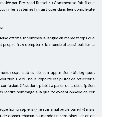
ormulée par Bertrand Russell : « Comment se fait-il que
ouvrir les systèmes linguistiques dans leur complexité
ux
divine offrit aux hommes la langue en même temps que
t propre à ; « dompter » le monde et aussi oublier la
tement responsables de son apparition (biologiques,
volution. Ce qui nous importe est plutôt de réfléchir à
 confusion. C’est donc plutôt à partir de la description
s rendre hommage à la qualité exceptionnelle de cet
que homo sapiens (« je suis à nul autre pareil ») mais
éfi de donner chacun au monde un sens singulier et de