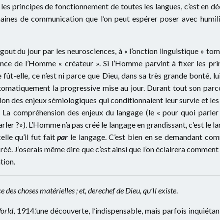
ui les principes de fonctionnement de toutes les langues, c’est e
aines de communication que l’on peut espérer poser avec humili
gout du jour par les neurosciences, à « l’onction linguistique » to
nce de l’Homme « créateur ». Si l’Homme parvint à fixer les prin
 fût-elle, ce n’est ni parce que Dieu, dans sa très grande bonté, lu
tomatiquement la progressive mise au jour. Durant tout son par
 des enjeux sémiologiques qui conditionnaient leur survie et les
. La compréhension des enjeux du langage (le « pour quoi parler ?
r ?»). L’Homme n’a pas créé le langage en grandissant, c’est le lang
elle qu’il fut fait
par
le langage. C’est bien en se demandant comme
réé. J’oserais même dire que c’est ainsi que l’on éclairera comment
tion.
e des choses matérielles ; et, derechef de Dieu, qu’Il existe
.
orld
, 1914.’une découverte, l’indispensable, mais parfois inquiétant,