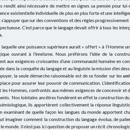
es rendit ainsi nécessaire de mettre en signes sa pensée pour lui-
ence existentielle individuelle de plus en plus forte et une intelli
 s’appuyer que sur des conventions et des règles progressivement é
spectueuse. C’est parce que le langage devait offrir à tous les inter
e.
aquelle une puissance supérieure aurait « offert » à l’Homme un o
ique ouvrant à l’innéisme. Nous préférons l’idée de la constr
nt aux exigences croissantes d’une communauté humaine en cons
le dans la conquête du langage et au linguiste la mission d’en des
appuyer, la seule démarche raisonnable est de se fonder sur les
uni
lace pour assurer leur pouvoir de communication. L’identification
t les Hommes, confrontés aux mêmes exigences de concevoir et de
ts. Nos lointains ancêtres fondèrent en effet la construction du l
miologique, ils apportèrent collectivement la réponse linguistiq
en examinant de quelle façon les langues du monde apportent c
t imaginer comment la construction du langage évolua, de palier e
 monde. Il n’est pas ici question de proposer un récit chronologiq