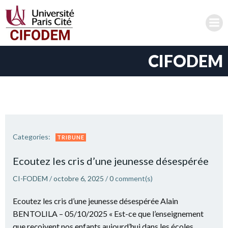
Aller
au
contenu
CIFODEM
Categories:
TRIBUNE
Ecoutez les cris d’une jeunesse désespérée
CI-FODEM
/
octobre 6, 2025
/
0
comment(s)
Ecoutez les cris d’une jeunesse désespérée Alain
BENTOLILA – 05/10/2025 « Est-ce que l’enseignement
que reçoivent nos enfants aujourd’hui dans les écoles