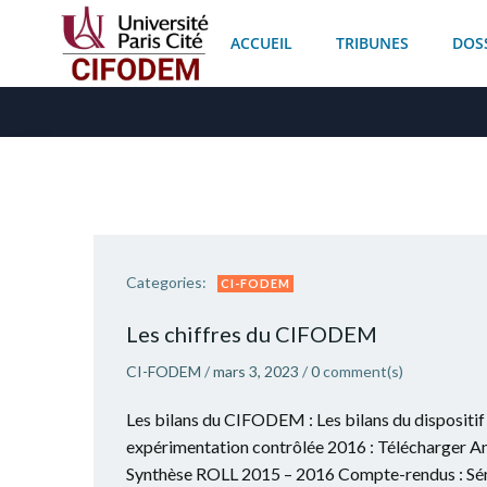
Aller
au
ACCUEIL
TRIBUNES
DOS
contenu
Categories:
CI-FODEM
Les chiffres du CIFODEM
CI-FODEM
/
mars 3, 2023
/
0
comment(s)
Les bilans du CIFODEM : Les bilans du dispositi
expérimentation contrôlée 2016 : Télécharger An
Synthèse ROLL 2015 – 2016 Compte-rendus : Sém