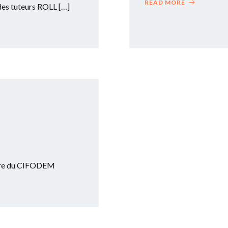
READ MORE
des tuteurs ROLL […]
bre du CIFODEM