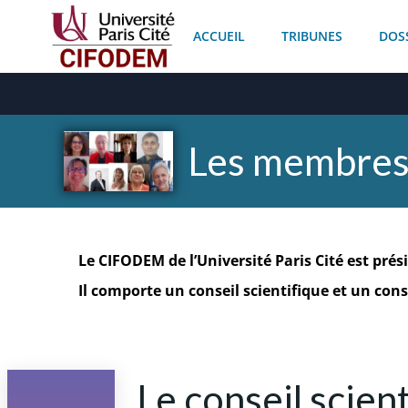
Aller
au
ACCUEIL
TRIBUNES
DOS
contenu
Les membre
Le CIFODEM de l’Université Paris Cité est prés
Il comporte un conseil scientifique et un con
Le conseil scien